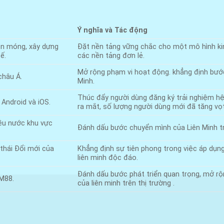
Ý nghĩa và Tác động
ền móng, xây dựng
Đặt nền tảng vững chắc cho một mô hình kin
ế.
các nền tảng đơn lẻ.
Mở rộng phạm vi hoạt động. khẳng định bước 
châu Á.
Minh.
Thúc đẩy người dùng đăng ký trải nghiệm hệ 
Android và iOS.
ra mắt, số lượng người dùng mới đã tăng vọt
iều nước khu vực
Đánh dấu bước chuyển mình của Liên Minh tr
 thái Đổi mới của
Khẳng định sự tiên phong trong việc áp dụn
liên minh độc đáo.
Đánh dấu bước phát triển quan trọng, mở rộn
M88.
của liên minh trên thị trường .