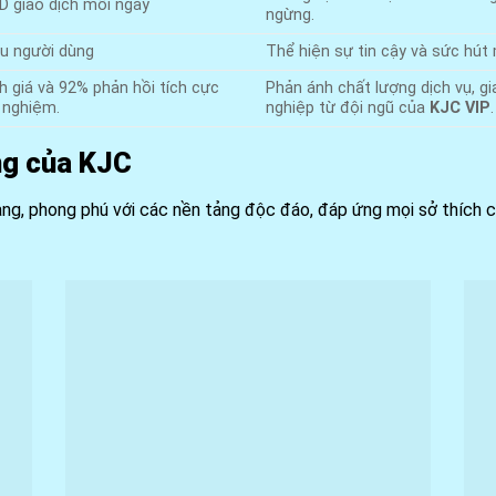
SD giao dịch mỗi ngày
ngừng.
ệu người dùng
Thể hiện sự tin cậy và sức hút
h giá và 92% phản hồi tích cực
Phản ánh chất lượng dịch vụ, gi
i nghiệm.
nghiệp từ đội ngũ của
KJC VIP
ạng của KJC
dạng, phong phú với các nền tảng độc đáo, đáp ứng mọi sở thích cũ