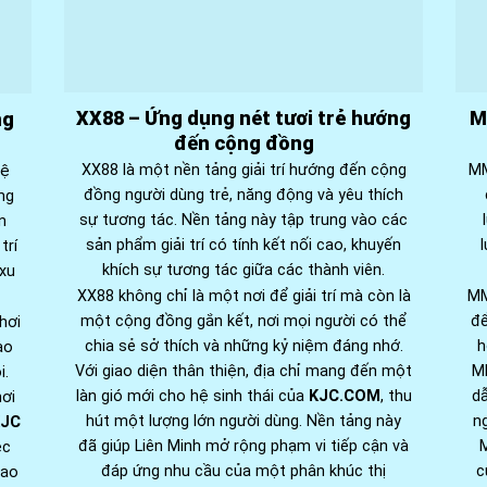
XX88 – Ứng dụng nét tươi trẻ hướng
M
ng
đến cộng đồng
XX88 là một nền tảng giải trí hướng đến cộng
MM
hệ
đồng người dùng trẻ, năng động và yêu thích
ong
sự tương tác. Nền tảng này tập trung vào các
n
sản phẩm giải trí có tính kết nối cao, khuyến
trí
khích sự tương tác giữa các thành viên.
 xu
XX88 không chỉ là một nơi để giải trí mà còn là
MM
một cộng đồng gắn kết, nơi mọi người có thể
để
hơi
chia sẻ sở thích và những kỷ niệm đáng nhớ.
h
ạo
Với giao diện thân thiện, địa chỉ mang đến một
MM
i.
làn gió mới cho hệ sinh thái của
KJC.COM
, thu
dẫ
ơi
hút một lượng lớn người dùng. Nền tảng này
n
KJC
đã giúp Liên Minh mở rộng phạm vi tiếp cận và
ệc
đáp ứng nhu cầu của một phân khúc thị
c
cao