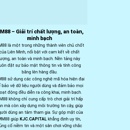
M88 – Giải trí chất lượng, an toàn,
minh bạch
88 là một trong những thành viên chủ chốt
của Liên Minh, nổi bật với cam kết về chất
lượng, an toàn và minh bạch. Nền tảng này
luôn đặt sự bảo mật thông tin và tính công
bằng lên hàng đầu.
88 sử dụng các công nghệ mã hóa hiện đại
 bảo vệ dữ liệu người dùng và đảm bảo mọi
oạt động đều diễn ra công khai, minh bạch.
88 không chỉ cung cấp trò chơi giải trí hấp
n mà còn xây dựng môi trường tin cậy, giúp
gười dùng an tâm tham gia. Sự góp mặt của
MM88 giúp
KJC.CAPITAL
khẳng định uy tín,
ủng cố niềm tin và một sân chơi vững chắc